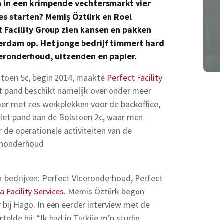
en in een krimpende vechtersmarkt vier
cces starten? Memiş Öztürk en Roel
 Facility Group zien kansen en pakken
terdam op. Het jonge bedrijf timmert hard
ronderhoud, uitzenden en papier.
stoen 5c, begin 2014, maakte
Perfect Facility
t pand beschikt namelijk over onder meer
er met zes werkplekken voor de backoffice,
 Het pand aan de Bolstoen 2c, waar men
de operationele activiteiten van de
renonderhoud
er bedrijven: Perfect Vloeronderhoud, Perfect
 Facility Services
. Memis Öztürk begon
 bij Hago. In een eerder interview met de
elde hij: “Ik had in Turkije m’n studie