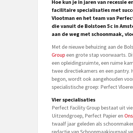
Hoe kun je in jaren van recessie 
facilitaire specialisaties met su
Vlootman en het team van Perfect
die vanuit de Bolstoen 5c in Ams
aan de weg met schoonmaak, vloe
Met de nieuwe behuizing aan de Bol
Group
een grote stap voorwaarts. Di
een opleidingsruimte, een ruime kam
twee directiekamers en een pantry.
begon, wordt ook aangehouden voor 
specialistische groep: Perfect Vloe
Vier specialisaties
Perfect Facility Group bestaat uit vi
Uitzendgroep, Perfect Papier en
Onsa
twaalf jaar geleden als schoonmaker
redactie van Schoonmaakjournaal vert