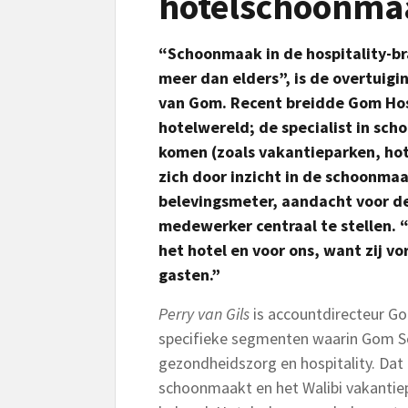
hotelschoonma
“Schoonmaak in de hospitality-br
meer dan elders”, is de overtuigi
van Gom. Recent breidde Gom Hosp
hotelwereld; de specialist in sc
komen (zoals vakantieparken, hot
zich door inzicht in de schoonmaa
belevingsmeter, aandacht voor de
medewerker centraal te stellen.
“
het hotel en voor ons, want zij v
gasten.”
Perry van Gils
is accountdirecteur Gom
specifieke segmenten waarin Gom Sc
gezondheidszorg en hospitality. Dat
schoonmaakt en het Walibi vakantiepa