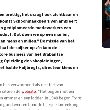
en prettig, het draagt ook zichtbaar en
oekomst Schoonmaakbedrijven ambieert
en gediplomeerde medewerkers een
roduct. Dat doen we op een manier,
an mens en milieu.” De missie van het
aat de spijker op z’n kop: de
core business van het Brabantse
ing Opleiding de vakopleidingen,
et Isolde Huijbregts, directeur Mens en
en hartverwarmend als de start van
 citeren de
website
: “Het begon met een
ken emmer en een ladder. In 1940 begon
Frans
n goed werken breidde hij zijn klantenkring