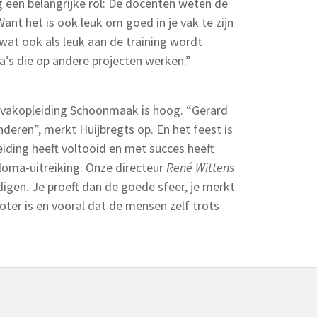
ng een belangrijke rol: De docenten weten de
ant het is ook leuk om goed in je vak te zijn
wat ook als leuk aan de training wordt
a’s die op andere projecten werken.”
svakopleiding Schoonmaak is hoog. “Gerard
deren”, merkt Huijbregts op. En het feest is
eiding heeft voltooid en met succes heeft
loma-uitreiking. Onze directeur
René Wittens
igen. Je proeft dan de goede sfeer, je merkt
oter is en vooral dat de mensen zelf trots