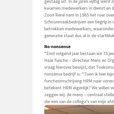
gestaag uit. In de jaren vijftig werd 
kwamen medewerkers in dienst en d
Zoon René nam in 1985 het roer over
Schoonmaakbedrijven een begrip in de
betrokken medewerkers, waaronder 
generatie staat dus al in de startb
No-nonsense
“Eind volgend jaar bestaan we 75 jaa
Haar functie – directeur Mens en Org
vraag hierover bewijst, dat Toekom
nonsense bedrijf is: “Toen ik hier bi
functieomschrijving HRM naar voren. 
betekent HRM eigenlijk? We willen v
zeggen wij: de mens – centraal stell
die een van de collega’s van mijn af