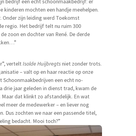
zijn bedrijf een echt schoonmaakbedrijf: er
e kinderen mochten een handje meehelpen.
. Onder zijn leiding werd Toekomst
 regio. Het bedrijf telt nu ruim 300
de zoon en dochter van René. De derde
lokken…”
r”, vertelt
Isolde Huijbregts
niet zonder trots.
anisatie – valt op en haar reactie op onze
st Schoonmaakbedrijven een echt no-
jna drie jaar geleden in dienst trad, kwam de
Maar dat klinkt zo afstandelijk. En wat
eel meer de medewerker – en liever nog
en. Dus zochten we naar een passende titel,
deling bedacht. Mooi toch?”