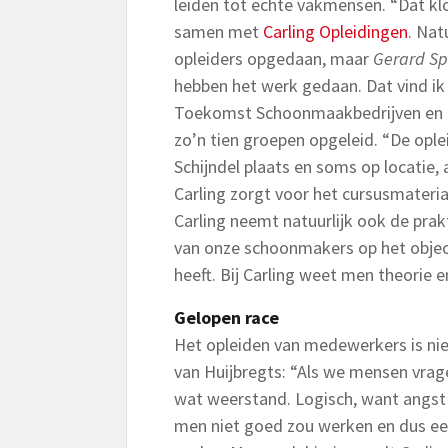
leiden tot echte vakmensen. “Dat kl
samen met
Carling Opleidingen
. Nat
opleiders opgedaan, maar
Gerard Sp
hebben het werk gedaan. Dat vind ik 
Toekomst Schoonmaakbedrijven en Ca
zo’n tien groepen opgeleid. “De opl
Schijndel plaats en soms op locatie, 
Carling zorgt voor het cursusmateri
Carling neemt natuurlijk ook de prak
van onze schoonmakers op het obje
heeft. Bij Carling weet men theorie e
Gelopen race
Het opleiden van medewerkers is niet
van Huijbregts: “Als we mensen vrage
wat weerstand. Logisch, want angst
men niet goed zou werken en dus ee