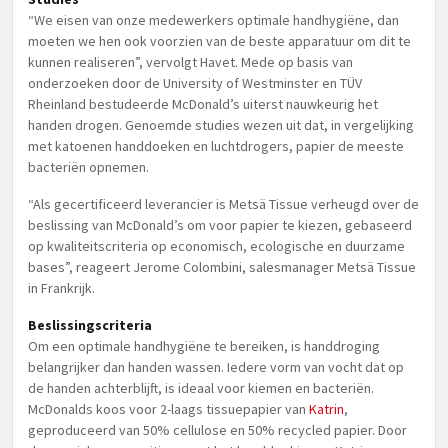
“We eisen van onze medewerkers optimale handhygiëne, dan
moeten we hen ook voorzien van de beste apparatuur om dit te
kunnen realiseren”, vervolgt Havet. Mede op basis van
onderzoeken door de University of Westminster en TÜV
Rheinland bestudeerde McDonald’s uiterst nauwkeurig het
handen drogen. Genoemde studies wezen uit dat, in vergelijking
met katoenen handdoeken en luchtdrogers, papier de meeste
bacteriën opnemen.
“Als gecertificeerd leverancier is Metsä Tissue verheugd over de
beslissing van McDonald’s om voor papier te kiezen, gebaseerd
op kwaliteitscriteria op economisch, ecologische en duurzame
bases”, reageert Jerome Colombini, salesmanager Metsä Tissue
in Frankrijk.
Beslissingscriteria
Om een optimale handhygiëne te bereiken, is handdroging
belangrijker dan handen wassen. Iedere vorm van vocht dat op
de handen achterblijft, is ideaal voor kiemen en bacteriën.
McDonalds koos voor 2-laags tissuepapier van
Katrin
,
geproduceerd van 50% cellulose en 50% recycled papier. Door