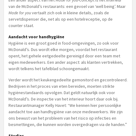
Een ander aspect van het
Made for you
-concept is het interieur
van de McDonald’s restaurants: een gevoel van ‘well being’. Maar
Made for you
vertaalt zich ook in kleine details, zoals de
servetdispenser die, net als op een hotelreceptie, op de
counter staat.
Aandacht voor handhygiëne
Hygiëne is een groot goed in food-omgevingen, zo ook voor
McDonald’s. Dus wordt elke morgen, voordat het restaurant
opent, het gehele eetgedeelte gereinigd door een team met
eigen medewerkers. Een ander aspect: als klanten vertrekken,
wordt telkens het tafelblad schoongemaakt.
Verder wordt het keukengedeelte gemonitord en gecontroleerd.
Bedrijven in het proces van eten bereiden, moeten strikte
hygiënestandaards opvolgen. Dat geldt natuurlijk ook voor
McDonald’s. De inspectie van het interieur hoort daar ook bij.
Restaurantmanager Kelly Havet: “We kennen hier persoonlijke
aandacht toe aan handhygiëne van onze medewerkers. We zijn
ons bewust van het probleem van het risico op infecties en
besmettingen, die kunnen worden overgedragen via de handen.”
Studies