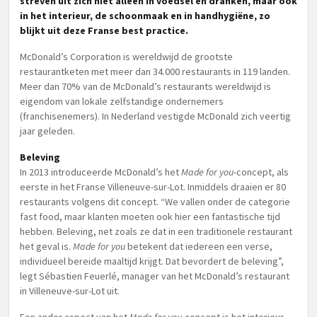
streven uit zich niet alleen in voedsel en dranken, maar ook
in het interieur, de schoonmaak en in handhygiëne, zo
blijkt uit deze Franse best practice.
McDonald’s Corporation is wereldwijd de grootste
restaurantketen met meer dan 34.000 restaurants in 119 landen.
Meer dan 70% van de McDonald’s restaurants wereldwijd is
eigendom van lokale zelfstandige ondernemers
(franchisenemers). In Nederland vestigde McDonald zich veertig
jaar geleden.
Beleving
In 2013 introduceerde McDonald’s het
Made for you
-concept, als
eerste in het Franse Villeneuve-sur-Lot. Inmiddels draaien er 80
restaurants volgens dit concept. “We vallen onder de categorie
fast food, maar klanten moeten ook hier een fantastische tijd
hebben. Beleving, net zoals ze dat in een traditionele restaurant
het geval is.
Made for you
betekent dat iedereen een verse,
individueel bereide maaltijd krijgt. Dat bevordert de beleving”,
legt Sébastien Feuerlé, manager van het McDonald’s restaurant
in Villeneuve-sur-Lot uit.