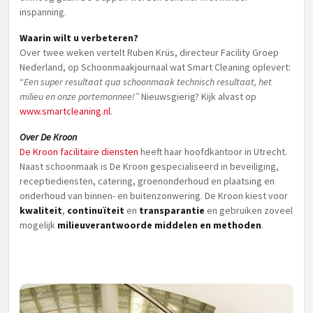
inspanning.
Waarin wilt u verbeteren?
Over twee weken vertelt Ruben Krüs, directeur Facility Groep
Nederland, op Schoonmaakjournaal wat Smart Cleaning oplevert:
“
Een super resultaat qua schoonmaak technisch resultaat, het
milieu en onze portemonnee!”
Nieuwsgierig? Kijk alvast op
www.smartcleaning.nl
.
Over De Kroon
De Kroon facilitaire diensten
heeft haar hoofdkantoor in Utrecht. ​
Naast schoonmaak is De Kroon gespecialiseerd in beveiliging,
receptiediensten, catering, groenonderhoud en plaatsing en
onderhoud van binnen- en buitenzonwering. De Kroon kiest voor
kwaliteit
,
continuïteit
en
transparantie
en gebruiken zoveel
mogelijk
milieuverantwoorde middelen en methoden
.