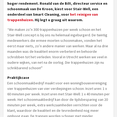
hoger rendement. Ronald van de Bilt, directeur service en
schoonmaak van De Kroon, kiest voor Stair-Well, een
onderdeel van Smart Cleaning, voor
het reinigen van
trappenhuizen
. Hij legt u graag uit waarom.
“We maken zo’n 300 trappenhuizen per week schoon en het
Stair-Well concept is bij ons nu helemaal ingeburgerd. De twintig
medewerkers die ermee moeten schoonmaken, vonden het
eerst maar niets, zo’n andere manier van werken. Maar al na drie
maanden was de kwaliteit enorm verbeterd en behoorde
schrobben tot het verleden. Vooral in Utrecht werken we veel in
oudere wijken, van net na de oorlog. Die trappenhuizen zijn nu
schrikbarend schoon!”
Praktijkcase
Een schoonmaakbedrijf maakt voor een woningbouwvereniging
vier trappenhuizen van vier verdiepingen schoon. Inzet uren: 1 x
60 minuten per week. Inzet uren met Stair-Well: 1 x 40 minuten per
week. Het schoonmaakbedrijf kan door de tijdsbesparing van 20
minuten per week, extra werkzaamheden verrichten voor de
klant, waardoor de kwaliteit en de tevredenheid nog meer
omhoog gaan. De trappen worden schoner met minder