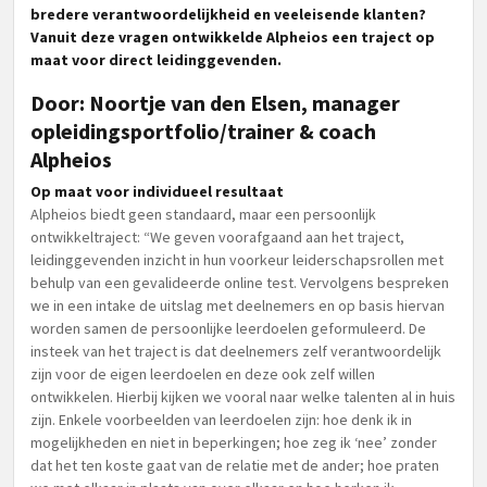
bredere verantwoordelijkheid en veeleisende klanten?
Vanuit deze vragen ontwikkelde Alpheios een traject op
maat voor direct leidinggevenden.
Door: Noortje van den Elsen, manager
opleidingsportfolio/trainer & coach
Alpheios
Op maat voor individueel resultaat
Alpheios biedt geen standaard, maar een persoonlijk
ontwikkeltraject: “We geven voorafgaand aan het traject,
leidinggevenden inzicht in hun voorkeur leiderschapsrollen met
behulp van een gevalideerde online test. Vervolgens bespreken
we in een intake de uitslag met deelnemers en op basis hiervan
worden samen de persoonlijke leerdoelen geformuleerd. De
insteek van het traject is dat deelnemers zelf verantwoordelijk
zijn voor de eigen leerdoelen en deze ook zelf willen
ontwikkelen. Hierbij kijken we vooral naar welke talenten al in huis
zijn. Enkele voorbeelden van leerdoelen zijn: hoe denk ik in
mogelijkheden en niet in beperkingen; hoe zeg ik ‘nee’ zonder
dat het ten koste gaat van de relatie met de ander; hoe praten