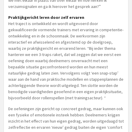
we met elkaar in plaats van over elkaar en hoe herken ik
verzuimsignalen en ga ik hierover het gesprek aan?”
Praktijkgericht leren door zelf ervaren
Het traject is ontwikkeld en wordt uitgevoerd door
gekwalificeerde vormende trainers met ervaring in competentie-
ontwikkeling en in de schoonmaak. De werkvormen zijn
interactief en afwisselend en afgestemd op de doelgroep,
waarbij ze praktijkgericht en ervarend leren. “Bij ieder thema
hanteren we een 3-traps raket, dat wil zeggen dat we eerst een
oefening doen waarbij deelnemers onverwacht met een
bepaalde situatie geconfronteerd worden en hun meest
natuurlijke gedrag laten zien. Vervolgens volgt ‘een snap-stap’
waar aan de hand van praktische modellen en stappenplannen de
achterliggende theorie wordt uitgelegd. Ten slotte worden de
benodigde vaardigheden geoefend in een eigen praktijksituatie,
bijvoorbeeld door rollenspellen (met trainingsacteur). “
De oefeningen zijn gericht op concreet gedrag, maar kunnen ook
een fysieke of emotionele insteek hebben. Deelnemers krijgen
inzicht in het effect van hun eigen gedrag, worden uitgedaagd tot
zelfreflectie en ervaren ‘nieuw’ gedrag buiten de eigen ‘comfort