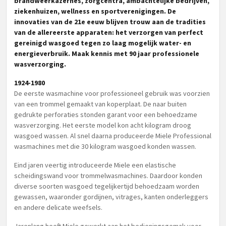
brandweerkazernes, zorgcentra, ambachtelijke bedrijven,
ziekenhuizen, wellness en sportverenigingen. De
innovaties van de 21e eeuw blijven trouw aan de tradities
van de allereerste apparaten: het verzorgen van perfect
gereinigd wasgoed tegen zo laag mogelijk water- en
energieverbruik. Maak kennis met 90 jaar professionele
wasverzorging.
1924-1980
De eerste wasmachine voor professioneel gebruik was voorzien
van een trommel gemaakt van koperplaat. De naar buiten
gedrukte perforaties stonden garant voor een behoedzame
wasverzorging. Het eerste model kon acht kilogram droog
wasgoed wassen. Al snel daarna produceerde Miele Professional
wasmachines met die 30 kilogram wasgoed konden wassen.
Eind jaren veertig introduceerde Miele een elastische
scheidingswand voor trommelwasmachines. Daardoor konden
diverse soorten wasgoed tegelijkertijd behoedzaam worden
gewassen, waaronder gordijnen, vitrages, kanten onderleggers
en andere delicate weefsels.