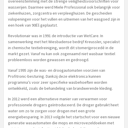
overeenstemming met de strenge veiligheidsvoorschriften voor
wasserijen. Daarmee werd Miele Professional ook belangrijk voor
ziekenhuizen, zorgcentra en verpleeghuizen. De gescheiden
vulopeningen voor het vullen en uitnemen van het wasgoed zijn in
een hoek van 90Ëš geplaatst.
Revolutionair was in 1991 de introductie van WetCare. In
samenwerking met het Wiesbadense bedrijf Kreussler, specialist
in chemische textielreiniging, wordt dit stomerijprocedé in de
markt gezet. Vanaf nu kan ook zogenaamd niet wasbaar textiel
probleemloos worden gewassen en gedroogd.
Vanaf 1995 zijn de was- en droogautomaten voorzien van
Profitronic-besturing. Dankzij deze elektronica kunnen
programma’s voor zeer specifieke wasbehoeften worden
ontwikkeld, zoals de behandeling van brandwerende kleding.
In 2012 werd een alternatieve manier van verwarmen voor
professionele drogers geïntroduceerd. De droger gebruikt heet
water om zo te zorgen voor drogen met een grote
energiebesparing. In 2013 volgde het startschot voor een nieuwe
generatie wasautomaten die mops en microvezeldoeken met