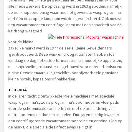
Jarenlang heeft Miele gewerkt aan het bedieningsgemak voor
alle medewerkers. De oplossing werd in 1963 geboden, namelijk
de eenknopsbediening waarmee het gewenste wasprogramma
met één druk op de knop kon worden geselecteerd. Ook nieuw:
een wasautomaat en centrifuge ineen met een capaciteit van 66
kg droog wasgoed.
Voor de kleine
zakelijke markt werd in 1977 de serie Kleine Geweldenaars
geïntroduceerd. Deze was- en droogautomaten hebben tot
vandaag de dag hetzelfde formaat als huishoudelijke apparaten,
maar zijn sneller, robuuster en gebouwd voor meer arbeidsuren.
Kleine Geweldenaars zijn geschikt voor bijvoorbeeld pensions,
kleine hotels, kapsalons of bakkerijen.
1981-2014
In de jaren tachtig ontwikkelde Miele machines met speciale
wasprogramma’s, zoals programma’s voor mops en vloerpads
voor de schoonmaakbranche tot en met de behandeling van
matrasbodems en donzen artikelen. Eind jaren tachtig kwam er
een centrifugerende wasautomaat met reine en onreine zijde op
de markt, die speciale desinfectiewas reinigt in