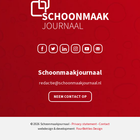
Schoonmaakjournaal
redactie@schoonmaakjournaal.nl
NEEM CONTACT OP
© 2026 Schoonmaakjournaal -
Privacy statement
-
Contact
webdesign & development:
FourBottles Design