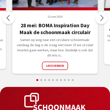
21 mei 2019
28 mei: BOMA Inspiration Day
Maak de schoonmaak circulair
Op
ee
t
Samen op weg naar een circulaire schoonmaak:
tuk
vandaag de dag is de vraag niet meer óf we circulair
ge
moeten gaan werken, maar hoe. Duidelijk is ook dat
dit iets is...
LEES VERDER