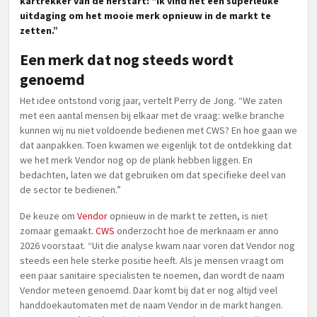
kartrekker van de herstart: “Ik vind het een superleuke
uitdaging om het mooie merk opnieuw in de markt te
zetten.”
Een merk dat nog steeds wordt
genoemd
Het idee ontstond vorig jaar, vertelt Perry de Jong. “We zaten
met een aantal mensen bij elkaar met de vraag: welke branche
kunnen wij nu niet voldoende bedienen met CWS? En hoe gaan we
dat aanpakken. Toen kwamen we eigenlijk tot de ontdekking dat
we het merk Vendor nog op de plank hebben liggen. En
bedachten, laten we dat gebruiken om dat specifieke deel van
de sector te bedienen.”
De keuze om
Vendor
opnieuw in de markt te zetten, is niet
zomaar gemaakt.
CWS
onderzocht hoe de merknaam er anno
2026 voorstaat. “Uit die analyse kwam naar voren dat Vendor nog
steeds een hele sterke positie heeft. Als je mensen vraagt om
een paar sanitaire specialisten te noemen, dan wordt de naam
Vendor meteen genoemd. Daar komt bij dat er nog altijd veel
handdoekautomaten met de naam Vendor in de markt hangen.