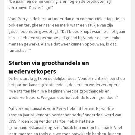
“De naam en de herkenning is er nog en de producten zijn
vertrouwd. Dus let’s go!”
Voor Perry is de herstart meer dan een commerciële stap. Het is
ook een terugkeer naar een merk waar een stukje van zijn
geschiedenis en gevoel ligt. “Dat bloed kruipt waar het niet gaan
kan. Ik heb een supermooie tijd gehad bij Vendor en met leuke
mensen gewerkt. Als we dat weer kunnen opbouwen, is dat
fantastisch.”
Starten via groothandels en
wederverkopers
De herstart krijgt een duidelijke focus. Vendor richt zich eerst op
het partnerkanaal: groothandels, dealers en wederverkopers.
“We starten klein. We beginnen met de groothandels en
wederverkopers. We gaan dus niet zelf de leveringen doen.”
Dat verkoopkanaal is voor Perry bekend terrein. Hij werkte
zestien jaar bij Vendor voordat het bedrijf onderdeel werd van
CWS. “Toen ik bij Vendor startte, heb ik het hele
groothandelskanaal opgezet. Dus ik heb nu een flashback. Veel
instrumenten en tools die we toen ontwikkeld hebben, kunnen