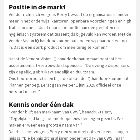
Positie in de markt
Vendor richt zich volgens Perry bewust op organisaties in onder
meer in het onderwijs, kantoren, openbare voorzieningen en high
traffic locaties. “Juist daar is behoefte aan een gesloten en
hygiënisch systeem dat tussentijds bijgevuld kan worden. Met de
Vendor Vision IQ handdoekautomaat spelen wij daar perfect op
in. Dat is een sterk product om mee terug te komen.”
Naast de Vendor Vision IQ handdoekenautomaat bestaat het
assortiment uit vertrouwde dispensers. “De overige dispensers
zijn degelijk, gebruiksvriendelijk en duurzaam.
Ons hoofdproduct is en blijft de bekende IQ-handdoekautomaat.
Plannen genoeg. Eerst gaan we per 1 juni 2026 officieel onze
herstart maken.”
Kennis onder één dak
“Vendor blijft een merknaam van CWS”, benadrukt Perry.
“Tegelijkertijd krijgt het merk opnieuw een eigen gezicht. We
maken er weer een grootse naam van.”
Daarbij is het volgens Perry een voordeel dat veel kennis nog in
huis is. “Die kennis zit nu al jaren onder het dak van CWS, maar