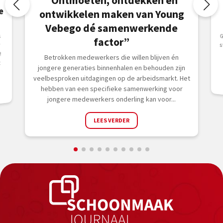
“Ontmoeten, ontdekken en
e
ontwikkelen maken van Young
Vebego dé samenwerkende
G
s
s
s
factor”
r
!
Betrokken medewerkers die willen blijven én
t
jongere generaties binnenhalen en behouden zijn
veelbesproken uitdagingen op de arbeidsmarkt. Het
hebben van een specifieke samenwerking voor
jongere medewerkers onderling kan voor...
LEES VERDER