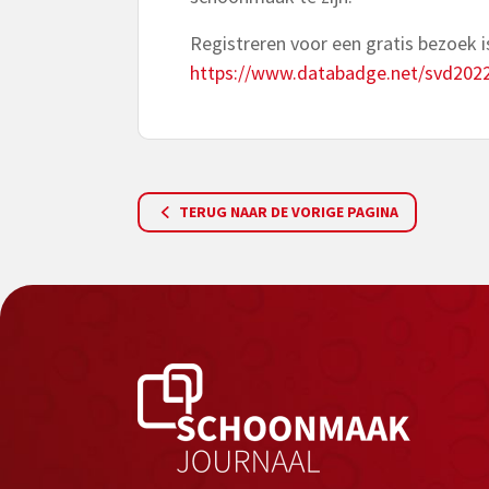
Registreren voor een gratis bezoek is
https://www.databadge.net/svd2022
TERUG NAAR DE VORIGE PAGINA