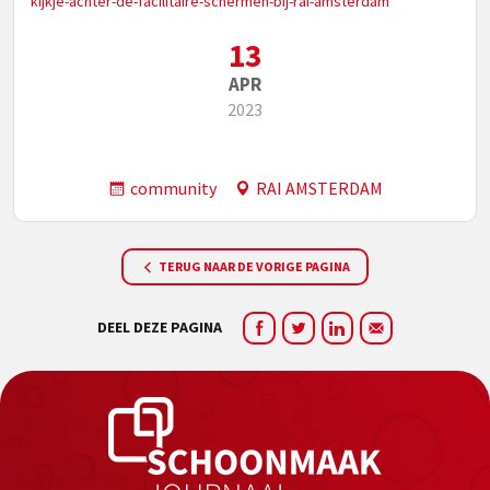
kijkje-achter-de-facilitaire-schermen-bij-rai-amsterdam
13
APR
2023
community
RAI AMSTERDAM
TERUG NAAR DE VORIGE PAGINA
DEEL DEZE PAGINA