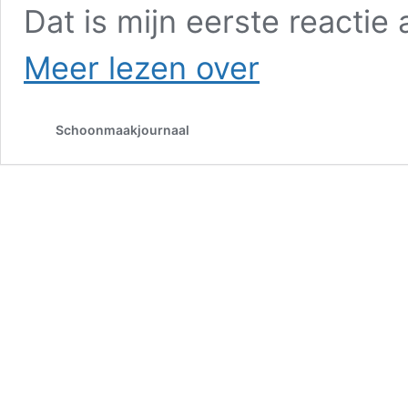
Dat is mijn eerste reactie
Kirsten
Meer lezen over
van
der
Vaart
Schoonmaakjournaal
(Asito)
over
gele
kaart
Petten:
“Aanbesteden
op
prijs
dupeert
de
schoonmaakkracht”